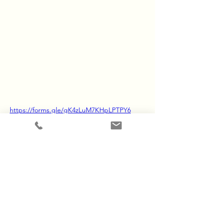
https://forms.gle/gK4zLuM7KHpLPTPY6
​ホーム
お知らせ
​私たちについて
よくある質問
​サービス一覧
​ブログ
代表挨拶・石光
実績一覧
リクルート
導入事例
ママヨロアカデミー
プライバシーポリシー
特定商取引法に基づく表記