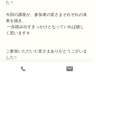
た！
今回の講座が、参加者の皆さまそれぞれの未
来を描き、
 一歩踏み出すきっかけとなっていれば嬉し
く思います🌷
ご参加いただいた皆さまありがとうございま
した✨
​ホーム
お知らせ
​私たちについて
よくある質問
​サービス一覧
​ブログ
代表挨拶・石光
実績一覧
リクルート
導入事例
ママヨロアカデミー
プライバシーポリシー
特定商取引法に基づく表記
お問い合わせ