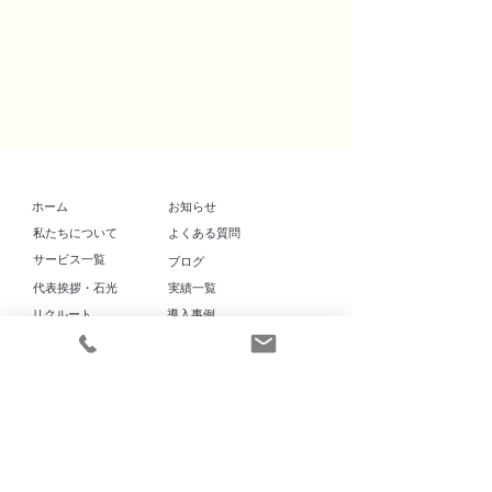
​ホーム
お知らせ
​私たちについて
よくある質問
​サービス一覧
​ブログ
代表挨拶・石光
実績一覧
リクルート
導入事例
ママヨロアカデミー
プライバシーポリシー
特定商取引法に基づく表記
お問い合わせ
カスタマーハラスメントに対する方針