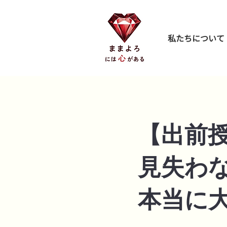
私たちについて
【出前
見失わ
本当に