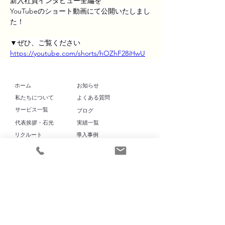
新入社員インタビュー全編を
YouTubeのショート動画にて公開いたしまし
た！
▼ぜひ、ご覧ください
https://youtube.com/shorts/hOZhF28iHwU
​ホーム
お知らせ
​私たちについて
よくある質問
​サービス一覧
​ブログ
代表挨拶・石光
実績一覧
リクルート
導入事例
ママヨロアカデミー
プライバシーポリシー
特定商取引法に基づく表記
お問い合わせ
カスタマーハラスメントに対する方針