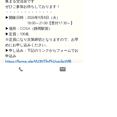
集まる交流会です
ぜひご参加お待ちしております！
・・・・・・・・・・・・・
▶︎開催日時：2026年9月8日（火）
　　　　　　18:00～21:00【受付17:30～】
▶︎場所：COSA（静岡駅前）
▶︎定員：100名
※定員になり次第締切となりますので、お早
めにお申し込みください。
▶︎申し込み：下記のリンクからフォームでお
申込み
https://forms.gle/VU3NTfnPhUwp5pWf8
​ホーム
お知らせ
​私たちについて
よくある質問
​サービス一覧
​ブログ
代表挨拶・石光
実績一覧
リクルート
導入事例
ママヨロアカデミー
プライバシーポリシー
特定商取引法に基づく表記