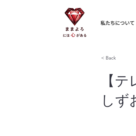
私たちについて
< Back
【テ
しず