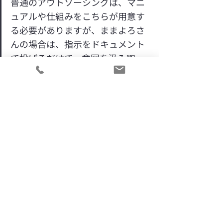
普通のアウトソーシングは、マニ
ュアルや仕組みをこちらが用意す
る必要がありますが、ままよろさ
んの場合は、指示をドキュメント
で投げるだけで、意図を汲み取っ
て実際の作業レベルまで「仕組み
化」して整理してくれる。この、
外注で最も面倒な工程を丸ごと担
ってくれる柔軟なコミュニケーシ
ョンに非常に助かっています。
▼実際に、お話ししている様子を
YouTubeにて公開しています。　
ぜひリアルな声をご覧ください✨
https://youtu.be/GMyfxf4YdjU?
si=ouEKtDOO_yIJD6uu