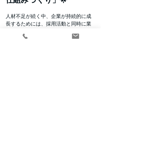
人材不足が続く中、企業が持続的に成
長するためには、採用活動と同時に業
務体制を整えることも重要です。
特に、
✅ 採用してもすぐ辞める状況が続いて
いる
✅ 教育や引き継ぎに多くの時間を使っ
ている
✅ バックオフィス業務が属人化してい
る
✅ 問い合わせ対応に時間を取られてい
る
という場合には、
バックオフィス外注やカスタマーサポ
ート外注も有効な選択肢のひとつで